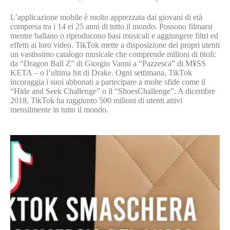
L’applicazione mobile è molto apprezzata dai giovani di età
compresa tra i 14 ei 25 anni di tutto il mondo. Possono filmarsi
mentre ballano o riproducono basi musicali e aggiungere filtri ed
effetti ai loro video. TikTok mette a disposizione dei propri utenti
un vastissimo catalogo musicale che comprende milioni di titoli:
da “Dragon Ball Z” di Giorgio Vanni a “Pazzesca” di M¥SS
KETA – o l’ultima hit di Drake. Ogni settimana, TikTok
incoraggia i suoi abbonati a partecipare a molte sfide come il
“Hide and Seek Challenge” o il “ShoesChallenge”. A dicembre
2018, TikTok ha raggiunto 500 milioni di utenti attivi
mensilmente in tutto il mondo.