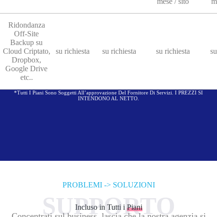
mese / sito
me
Ridondanza
Off-Site
Backup su
Cloud Criptato,
su richiesta
su richiesta
su richiesta
su
Dropbox,
Google Drive
etc..
*Tutti I Piani Sono Soggetti All’approvazione Del Fornitore Di Servizi. I PREZZI SI
INTENDONO AL NETTO.
PROBLEMI -> SOLUZIONI
SUPPORTO
Incluso in Tutti i
Piani
Concentrati sul business, lascia che la nostra agenzia si