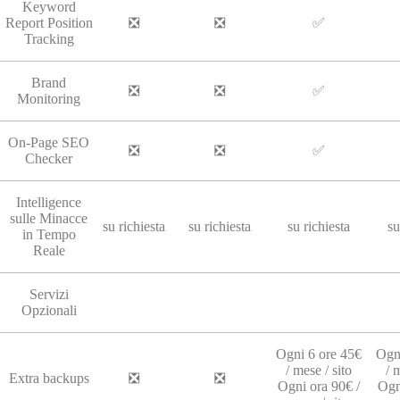
Keyword
Report Position
❎
❎
✅
Tracking
Brand
❎
❎
✅
Monitoring
On-Page SEO
❎
❎
✅
Checker
Intelligence
sulle Minacce
su richiesta
su richiesta
su richiesta
su
in Tempo
Reale
Servizi
Opzionali
Ogni 6 ore 45€
Ogni
/ mese / sito
/ 
Extra backups
❎
❎
Ogni ora 90€ /
Ogn