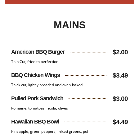
MAINS
$2.00
American BBQ Burger
Thin Cut, fried to perfection
$3.49
BBQ Chicken Wings
Thick cut, lightly breaded and oven-baked
$3.00
Pulled Pork Sandwich
Romaine, tomatoes, ricola, olives
$4.49
Hawaiian BBQ Bowl
Pineapple, green peppers, mixed greens, poi