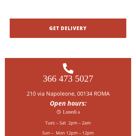
New family deals to go.
GET DELIVERY
366 473 5027
210 via Napoleone, 00134 ROMA
Open hours:
Lunedi a
Tues – Sat 2pm – 2am
Sun – Mon 12pm – 12pm