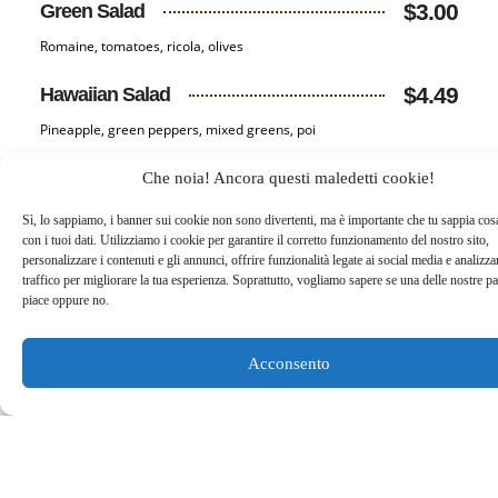
$3.00
Green Salad
Romaine, tomatoes, ricola, olives
$4.49
Hawaiian Salad
Pineapple, green peppers, mixed greens, poi
$2.00
Spicy Mayo
Che noia! Ancora questi maledetti cookie!
Kick your meal up a notch with our signature sauce
Sì, lo sappiamo, i banner sui cookie non sono divertenti, ma è importante che tu sappia co
con i tuoi dati. Utilizziamo i cookie per garantire il corretto funzionamento del nostro sito,
$2.00
Extra BBQ
personalizzare i contenuti e gli annunci, offrire funzionalità legate ai social media e analizzar
traffico per migliorare la tua esperienza. Soprattutto, vogliamo sapere se una delle nostre pa
Kick your meal up a notch with our signature sauce
piace oppure no.
Acconsento
Lorem ipsum dolor sit.
BROWSE BY CATEGORY