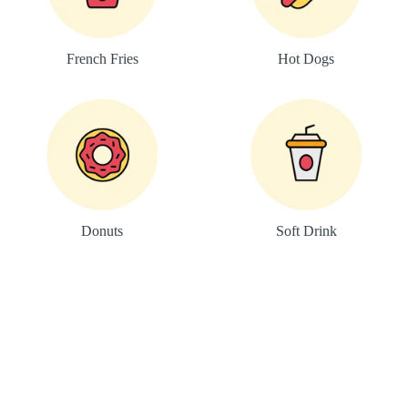
French Fries
Hot Dogs​​
Donuts
Soft Drink​
20% OFF BIG
FAMILY MEALS