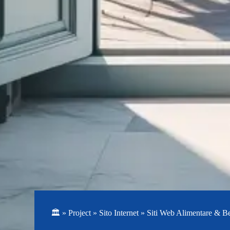
🏛️
»
Project
»
Sito Internet
»
Siti Web Alimentare & B