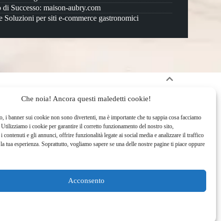
 di Successo: maison-aubry.com
 e Soluzioni per siti e-commerce gastronomici
Che noia! Ancora questi maledetti cookie!
er Gastronomia di Alta Gamma
o, i banner sui cookie non sono divertenti, ma è importante che tu sappia cosa facciamo
sso delle Nostre Realizzazioni per Siti E-commerce
. Utilizziamo i cookie per garantire il corretto funzionamento del nostro sito,
i contenuti e gli annunci, offrire funzionalità legate ai social media e analizzare il traffico
 la tua esperienza. Soprattutto, vogliamo sapere se una delle nostre pagine ti piace oppure
n sito ecommerce per l’alimentare?
per il Tuo Sito E-commerce Gastronomico
Acconsento