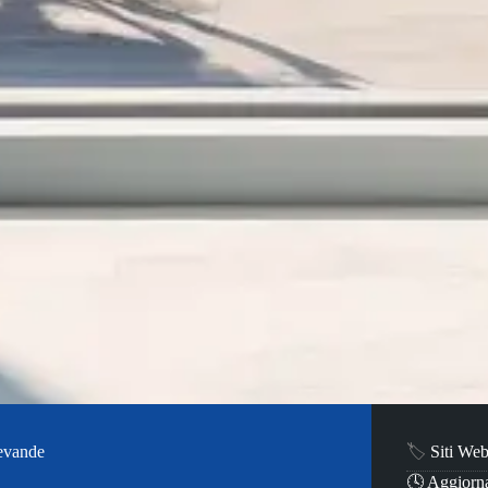
evande
🏷️
Siti We
🕓 Aggiorna