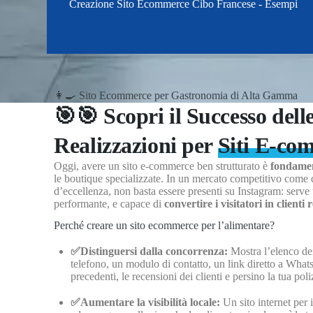
Creazione Sito Ecommerce Cibo Francese - Esempi
👩‍🍳 Sito Ecommerce per Gastronomia di Alta Gamma
🎯🎯 Scopri il Successo dell
Realizzazioni per
Siti E-c
Oggi, avere un sito e-commerce ben strutturato è
fondamen
le boutique specializzate. In un mercato competitivo come q
d’eccellenza, non basta essere presenti su Instagram: serve
performante, e capace di
convertire i visitatori in clienti r
Perché creare un sito ecommerce per l’alimentare?
✅Distinguersi dalla concorrenza:
Mostra l’elenco dei
telefono, un modulo di contatto, un link diretto a Whats
precedenti, le recensioni dei clienti e persino la tua pol
✅Aumentare la visibilità locale:
Un sito internet per 