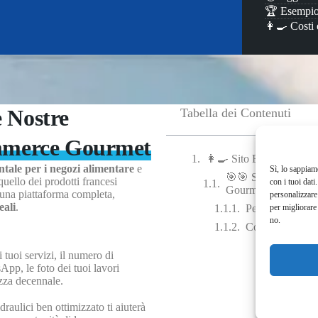
🏆 Esempio
👩‍🍳 Costi
e Nostre
Tabella dei Contenuti
ommerce Gourmet
👩‍🍳 Sito Ecommerce p
tale per i negozi alimentare
e
Sì, lo sappiam
🎯🎯 Scopri il Succe
uello dei prodotti francesi
con i tuoi dati
Gourmet
 una piattaforma completa,
personalizzare 
eali
.
per migliorare
Perché creare u
no.
Cosa Offriamo 
 tuoi servizi, il numero di
App, le foto dei tuoi lavori
izza decennale.
idraulici ben ottimizzato ti aiuterà