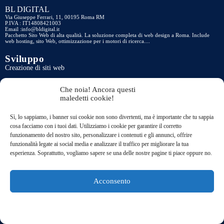
BL DIGITAL
Via Giuseppe Ferrari, 11, 00195 Roma RM
P.IVA : IT14808421003
Email :info@bldigital.it
Pacchetto Sito Web di alta qualità. La soluzione completa di web design a Roma. Include
web hosting, sito Web, ottimizzazione per i motori di ricerca....
Sviluppo
Creazione di siti web
Creazione di siti e-commerce
Che noia! Ancora questi
maledetti cookie!
Creazione di siti vetrina
Restyling di siti web
Sì, lo sappiamo, i banner sui cookie non sono divertenti, ma è importante che tu sappia
cosa facciamo con i tuoi dati. Utilizziamo i cookie per garantire il corretto
Manutenzione di siti web
funzionamento del nostro sito, personalizzare i contenuti e gli annunci, offrire
funzionalità legate ai social media e analizzare il traffico per migliorare la tua
Competenze
esperienza. Soprattutto, vogliamo sapere se una delle nostre pagine ti piace oppure no.
Agenzia WordPress
Agenzia SEO
Acconsento
Agenzia Web
Agenzia di Content Marketing