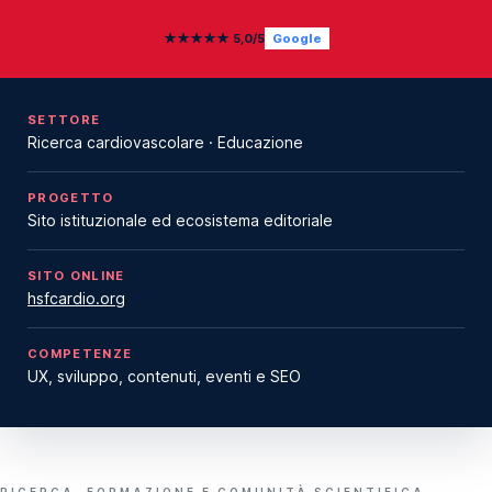
★★★★★ 5,0/5
Google
SETTORE
Ricerca cardiovascolare · Educazione
PROGETTO
Sito istituzionale ed ecosistema editoriale
SITO ONLINE
hsfcardio.org
COMPETENZE
UX, sviluppo, contenuti, eventi e SEO
RICERCA, FORMAZIONE E COMUNITÀ SCIENTIFICA