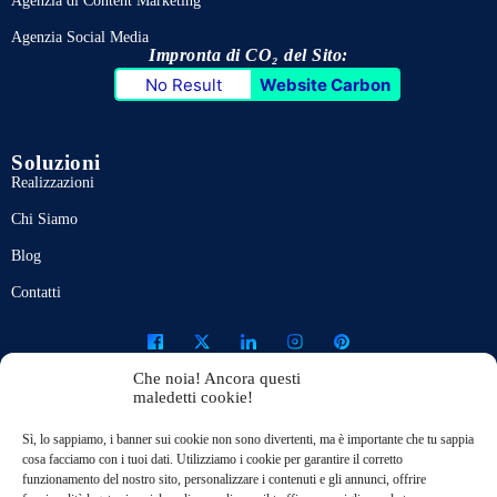
Agenzia di Content Marketing
Agenzia Social Media
Impronta di CO₂ del Sito:
No Result
Website Carbon
Soluzioni
Realizzazioni
Chi Siamo
Blog
Contatti
Che noia! Ancora questi
maledetti cookie!
Note Legali
Privacy Policy
Français
English
Sì, lo sappiamo, i banner sui cookie non sono divertenti, ma è importante che tu sappia
cosa facciamo con i tuoi dati. Utilizziamo i cookie per garantire il corretto
funzionamento del nostro sito, personalizzare i contenuti e gli annunci, offrire
Cookie Policy