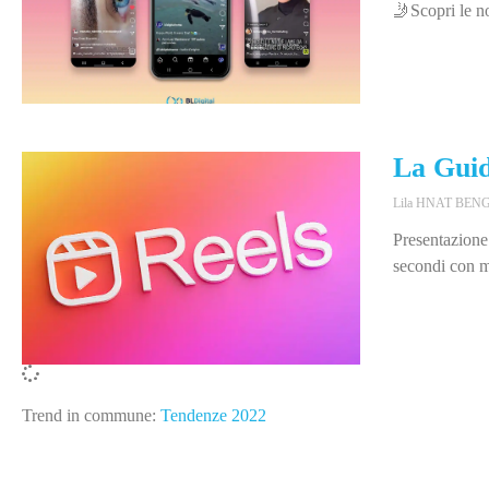
🤳Scopri le no
La Guid
Lila HNAT BE
Presentazione
secondi con m
Trend in commune:
Tendenze 2022