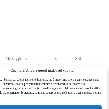
Messaggistica
Pinterest
SEO
Web Design
YouTube
Che noia! Ancora questi maledetti cookie!
o, i banner sui cookie non sono divertenti, ma è importante che tu sappia cosa facciamo
. Utilizziamo i cookie per garantire il corretto funzionamento del nostro sito,
i contenuti e gli annunci, offrire funzionalità legate ai social media e analizzare il traffico
 la tua esperienza. Soprattutto, vogliamo sapere se una delle nostre pagine ti piace oppure