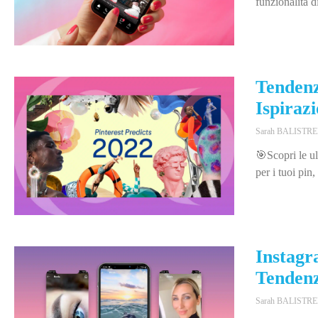
funzionalità d
Tendenz
Ispiraz
Sarah BALISTR
🎯Scopri le ul
per i tuoi pin
Instagr
Tendenz
Sarah BALISTR