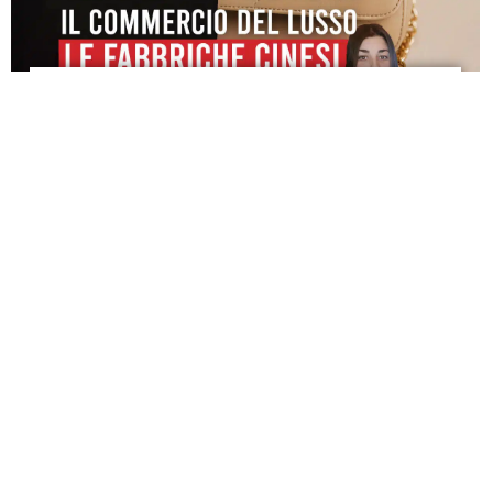
TikTok Smaschera il Lusso: le Fabbriche Cinesi
Rivelano Tutto
Lila HNAT BENGUEDACH
14 Aprile 2025
📢 “Chinese manufacturers” — La guerra
commerciale tra Cina e Stati Uniti svela i retroscena
del lusso: i produttori cinesi passano all’attacco.