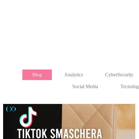
Blog
Analytics
CyberSecurity
Social Media
Tecnolog