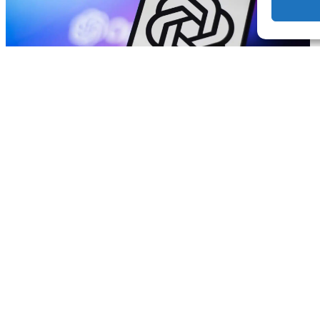
ChatGPT Video: Come Attivare Questa
Funzionalità?
Lila HNAT BENGUEDACH
14 Dicembre 2024
ChatGPT
IA
▶️ Con la sua capacità di analizzare contenuti visivi
in tempo reale, ChatGPT Video Live ridefinisce il
modo di interagire con un'IA. Ideato per offrire ...