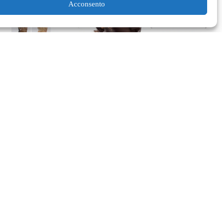
Acconsento
Code my Crown di DOVE: Pioniere della
Diversità dei Tagli Afro nel Mondo dei
Videogiochi
Lila HNAT BENGUEDACH
28 Novembre 2023
Lifestyle
Tendenze
Dove rivoluziona la rappresentazione dei tagli afro
nei videogiochi e oltre, aprendo la strada a una
maggiore diversità nel mondo digitale. 👑💇🏾‍♀️🎮