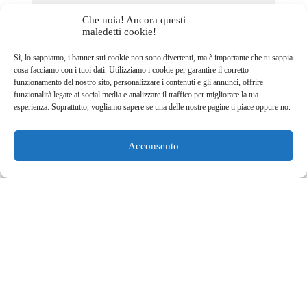
Che noia! Ancora questi
maledetti cookie!
Sì, lo sappiamo, i banner sui cookie non sono divertenti, ma è importante che tu sappia
cosa facciamo con i tuoi dati. Utilizziamo i cookie per garantire il corretto
funzionamento del nostro sito, personalizzare i contenuti e gli annunci, offrire
funzionalità legate ai social media e analizzare il traffico per migliorare la tua
esperienza. Soprattutto, vogliamo sapere se una delle nostre pagine ti piace oppure no.
Lila HNAT
BENGUEDACH
Acconsento
Armata di competenze nel campo
digitale e di un talento naturale per
l'ottimizzazione, Lila è la proprietaria di
BL Digital - un'agenzia specializzata
nella creazione di siti web unici e
performanti, ottimizzati per i motori di
ricerca e orientati alla conversione. Con
un occhio creativo per il design web e