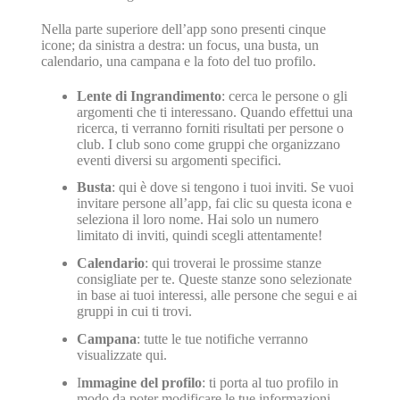
Nella parte superiore dell’app sono presenti cinque
icone; da sinistra a destra: un focus, una busta, un
calendario, una campana e la foto del tuo profilo.
Lente di Ingrandimento
: cerca le persone o gli
argomenti che ti interessano. Quando effettui una
ricerca, ti verranno forniti risultati per persone o
club. I club sono come gruppi che organizzano
eventi diversi su argomenti specifici.
Busta
: qui è dove si tengono i tuoi inviti. Se vuoi
invitare persone all’app, fai clic su questa icona e
seleziona il loro nome. Hai solo un numero
limitato di inviti, quindi scegli attentamente!
Calendario
: qui troverai le prossime stanze
consigliate per te. Queste stanze sono selezionate
in base ai tuoi interessi, alle persone che segui e ai
gruppi in cui ti trovi.
Campana
: tutte le tue notifiche verranno
visualizzate qui.
I
mmagine del profilo
: ti porta al tuo profilo in
modo da poter modificare le tue informazioni,