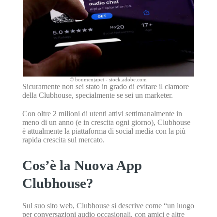
© boumenjapet - stock.adobe.com
Sicuramente non sei stato in grado di evitare il clamore
della Clubhouse, specialmente se sei un marketer.
Con oltre 2 milioni di utenti attivi settimanalmente in
meno di un anno (e in crescita ogni giorno), Clubhouse
è attualmente la piattaforma di social media con la più
rapida crescita sul mercato.
Cos’è la Nuova App
Clubhouse?
Sul suo sito web, Clubhouse si descrive come “un luogo
per conversazioni audio occasionali, con amici e altre