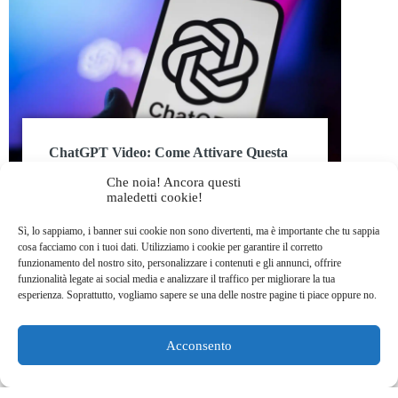
ChatGPT Video: Come Attivare Questa
Funzionalità?
Che noia! Ancora questi
Lila HNAT BENGUEDACH
14 Dicembre 2024
maledetti cookie!
ChatGPT
IA
Sì, lo sappiamo, i banner sui cookie non sono divertenti, ma è importante che tu sappia
cosa facciamo con i tuoi dati. Utilizziamo i cookie per garantire il corretto
▶️ Con la sua capacità di analizzare contenuti
funzionamento del nostro sito, personalizzare i contenuti e gli annunci, offrire
visivi in tempo reale, ChatGPT Video Live
funzionalità legate ai social media e analizzare il traffico per migliorare la tua
ridefinisce il modo di interagire con un'IA.
esperienza. Soprattutto, vogliamo sapere se una delle nostre pagine ti piace oppure no.
Ideato per offrire ...
Acconsento