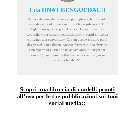
Lila HNAT BENGUEDACH
Armata di competenze nel campo digitale e di un talento
naturale per l'ottimizzazione, Lila è la proprietaria di BL
Digital - un'agenzia specializzata nella creazione di siti
web unici e performanti, ottimizzati per i motori di ricerca
e orientati alla conversione. Con un occhio creativo per il
design web e una determinazione ferrea per la perfezione,
è un'esperta SEO senior e un'appassionata subacquea di
Trimix. Quando non è sott'acqua, la troverete a giocare
sulla sua fedele PS5.
Scopri una libreria di modelli pronti
all’uso per le tue pubblicazioni sui tuoi
social media::