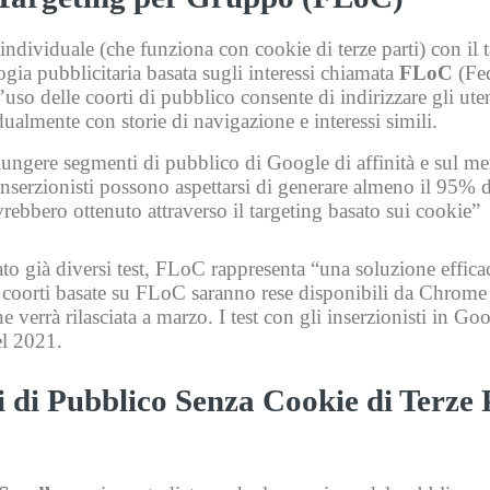
g individuale (che funziona con cookie di terze parti) con il 
ia pubblicitaria basata sugli interessi chiamata
FLoC
(Fed
uso delle coorti di pubblico consente di indirizzare gli ute
dualmente con storie di navigazione e interessi simili.
gere segmenti di pubblico di Google di affinità e sul mer
 inserzionisti possono aspettarsi di generare almeno il 95% d
rebbero ottenuto attraverso il targeting basato sui cookie”
o già diversi test, FLoC rappresenta “una soluzione effica
 Le coorti basate su FLoC saranno rese disponibili da Chrome 
 verrà rilasciata a marzo. I test con gli inserzionisti in Go
el 2021.
 di Pubblico Senza Cookie di Terze 