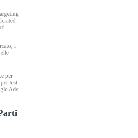
targeting
erated
nti
cato, i
elle
ce per
per test
ogle Ads
Parti