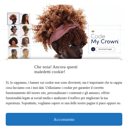
Che noia! Ancora questi
Code my Crown di DOVE: Pioniere della
maledetti cookie!
Diversità dei Tagli Afro nel Mondo dei
Videogiochi
Sì, lo sappiamo, i banner sui cookie non sono divertenti, ma è importante che tu sappia
cosa facciamo con i tuoi dati. Utilizziamo i cookie per garantire il corretto
Lila HNAT BENGUEDACH
28 Novembre 2023
funzionamento del nostro sito, personalizzare i contenuti e gli annunci, offrire
Lifestyle
Tendenze
funzionalità legate ai social media e analizzare il traffico per migliorare la tua
esperienza. Soprattutto, vogliamo sapere se una delle nostre pagine ti piace oppure no.
Dove rivoluziona la rappresentazione dei tagli afro
nei videogiochi e oltre, aprendo la strada a una
maggiore diversità nel mondo digitale. 👑💇🏾‍♀️🎮
Acconsento