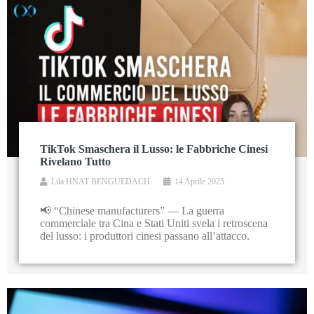
TikTok Smaschera il Lusso: le Fabbriche Cinesi
Rivelano Tutto
Lila HNAT BENGUEDACH
14 Aprile 2025
📢 “Chinese manufacturers” — La guerra
commerciale tra Cina e Stati Uniti svela i retroscena
del lusso: i produttori cinesi passano all’attacco.