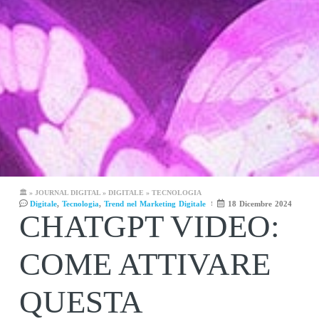
🏛️
»
JOURNAL DIGITAL
»
DIGITALE
»
TECNOLOGIA
Digitale
,
Tecnologia
,
Trend nel Marketing Digitale
18 Dicembre 2024
CHATGPT VIDEO:
COME ATTIVARE
QUESTA