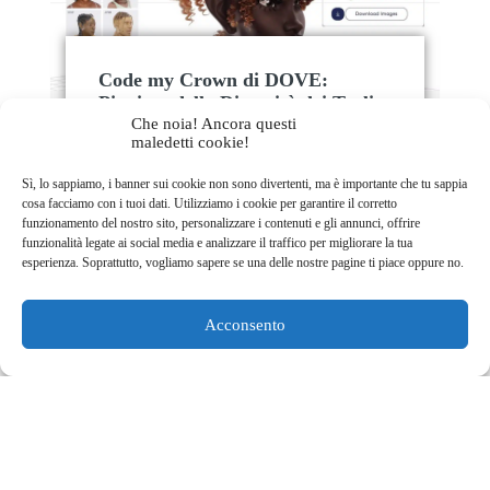
Code my Crown di DOVE:
Pioniere della Diversità dei Tagli
Afro nel Mondo dei Videogiochi
Che noia! Ancora questi
maledetti cookie!
Lila HNAT BENGUEDACH
28 Novembre
2023
Lifestyle
Tendenze
Sì, lo sappiamo, i banner sui cookie non sono divertenti, ma è importante che tu sappia
cosa facciamo con i tuoi dati. Utilizziamo i cookie per garantire il corretto
Dove rivoluziona la rappresentazione dei
funzionamento del nostro sito, personalizzare i contenuti e gli annunci, offrire
tagli afro nei videogiochi e oltre, aprendo
funzionalità legate ai social media e analizzare il traffico per migliorare la tua
la strada a una maggiore diversità nel
esperienza. Soprattutto, vogliamo sapere se una delle nostre pagine ti piace oppure no.
mondo digitale. 👑💇🏾‍♀️🎮
Acconsento