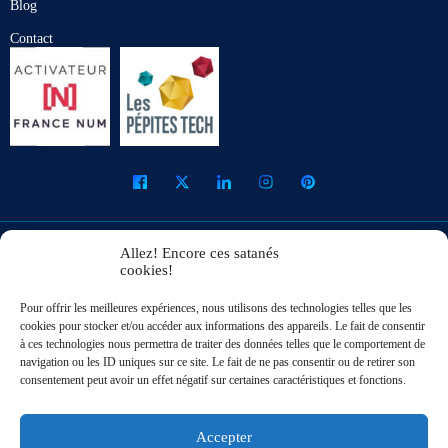
Blog
Contact
Allez! Encore ces satanés
Mentions Légales
Cookies
Accessibilité
Italiano
cookies!
Pour offrir les meilleures expériences, nous utilisons des technologies telles que les
English
cookies pour stocker et/ou accéder aux informations des appareils. Le fait de consentir
à ces technologies nous permettra de traiter des données telles que le comportement de
Hébergé chez
– Optimisé avec
– SEO by Lila &
navigation ou les ID uniques sur ce site. Le fait de ne pas consentir ou de retirer son
consentement peut avoir un effet négatif sur certaines caractéristiques et fonctions.
Copyright © 2019 - 2026 BL DIGITAL All rights reserved
Accepter