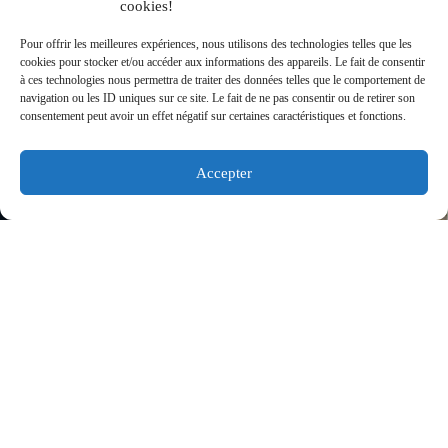
cookies!
Pour offrir les meilleures expériences, nous utilisons des technologies telles que les
cookies pour stocker et/ou accéder aux informations des appareils. Le fait de consentir
à ces technologies nous permettra de traiter des données telles que le comportement de
navigation ou les ID uniques sur ce site. Le fait de ne pas consentir ou de retirer son
consentement peut avoir un effet négatif sur certaines caractéristiques et fonctions.
Accepter
PROJET SUIVANT
SITE INTERNET
VOYAGE & HÔTELLERIE
GUIDE DIGITAL VOYAGEURS
CECILIA ROME SUITE
🏛️ Guide numérique multilingue pour Cecilia Rome Suite :
appartement, bonnes adresses, musées, shopping,
transports et assistance voyageurs.