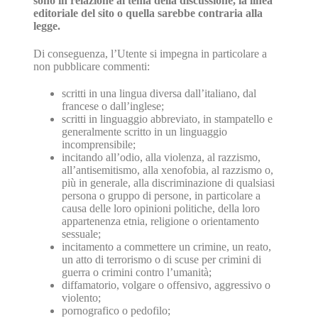
sono in relazione al tema della discussione, la linea
editoriale del sito o quella sarebbe contraria alla
legge.
Di conseguenza, l’Utente si impegna in particolare a
non pubblicare commenti:
scritti in una lingua diversa dall’italiano, dal
francese o dall’inglese;
scritti in linguaggio abbreviato, in stampatello e
generalmente scritto in un linguaggio
incomprensibile;
incitando all’odio, alla violenza, al razzismo,
all’antisemitismo, alla xenofobia, al razzismo o,
più in generale, alla discriminazione di qualsiasi
persona o gruppo di persone, in particolare a
causa delle loro opinioni politiche, della loro
appartenenza etnia, religione o orientamento
sessuale;
incitamento a commettere un crimine, un reato,
un atto di terrorismo o di scuse per crimini di
guerra o crimini contro l’umanità;
diffamatorio, volgare o offensivo, aggressivo o
violento;
pornografico o pedofilo;