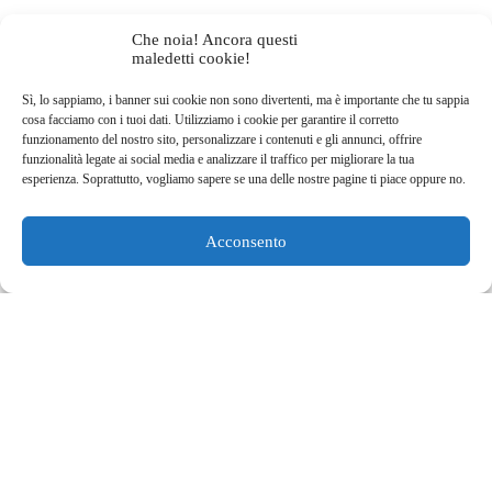
Che noia! Ancora questi
Divulgazione: a volte utilizziamo link di affiliazione nei nostri contenuti. Non ti costerà nulla,
maledetti cookie!
ma ci aiuta a compensare i costi del pagamento del nostro team di scrittura. Grazie per
l’aiuto!
Sì, lo sappiamo, i banner sui cookie non sono divertenti, ma è importante che tu sappia
cosa facciamo con i tuoi dati. Utilizziamo i cookie per garantire il corretto
funzionamento del nostro sito, personalizzare i contenuti e gli annunci, offrire
funzionalità legate ai social media e analizzare il traffico per migliorare la tua
esperienza. Soprattutto, vogliamo sapere se una delle nostre pagine ti piace oppure no.
Acconsento
Potrebbe Piacerti
Anche
Blog