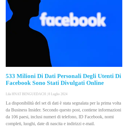
533 Milioni Di Dati Personali Degli Utenti Di
Facebook Sono Stati Divulgati Online
Lila HNAT BENGUEDACH
8 Luglio 2024
La disponibilità del set di dati è stata segnalata per la prima volta
da Business Insider. Secondo questo post, contiene informazioni
da 106 paesi, inclusi numeri di telefono, ID Facebook, nomi
completi, luoghi, date di nascita e indirizzi e-mail.