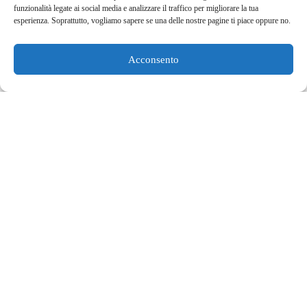
modo di interagire con un'IA. Ideato per offrire ...
funzionalità legate ai social media e analizzare il traffico per migliorare la tua
esperienza. Soprattutto, vogliamo sapere se una delle nostre pagine ti piace oppure no.
Acconsento
Code my Crown di DOVE: Pioniere della
Diversità dei Tagli Afro nel Mondo dei
Videogiochi
Lila HNAT BENGUEDACH
28 Novembre 2023
Lifestyle
Tendenze
Dove rivoluziona la rappresentazione dei tagli afro