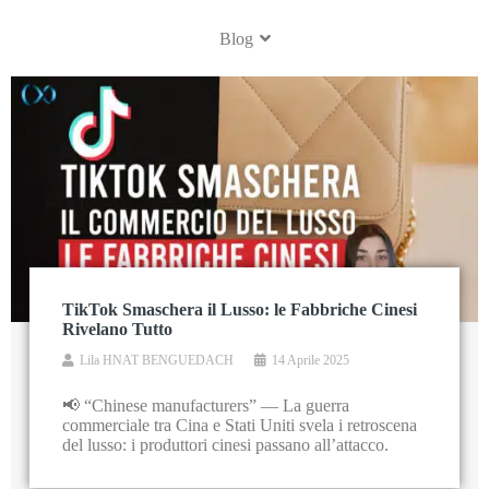
Blog
TikTok Smaschera il Lusso: le Fabbriche Cinesi
Rivelano Tutto
Lila HNAT BENGUEDACH
14 Aprile 2025
📢 “Chinese manufacturers” — La guerra
commerciale tra Cina e Stati Uniti svela i retroscena
del lusso: i produttori cinesi passano all’attacco.