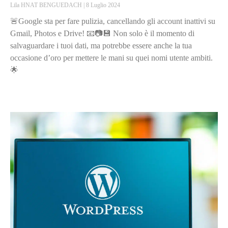
Lila HNAT BENGUEDACH
8 Luglio 2024
🚨Google sta per fare pulizia, cancellando gli account inattivi su
Gmail, Photos e Drive! 📧📷💾 Non solo è il momento di
salvaguardare i tuoi dati, ma potrebbe essere anche la tua
occasione d’oro per mettere le mani su quei nomi utente ambiti.
🌟