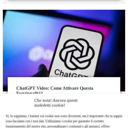
ChatGPT Video: Come Attivare Questa
Funzionalità?
Che noia! Ancora questi
Lila HNAT BENGUEDACH
14 Dicembre 2024
maledetti cookie!
ChatGPT
IA
Sì, lo sappiamo, i banner sui cookie non sono divertenti, ma è importante che tu sappia
▶️ Con la sua capacità di analizzare contenuti visivi
cosa facciamo con i tuoi dati. Utilizziamo i cookie per garantire il corretto
in tempo reale, ChatGPT Video Live ridefinisce il
funzionamento del nostro sito, personalizzare i contenuti e gli annunci, offrire