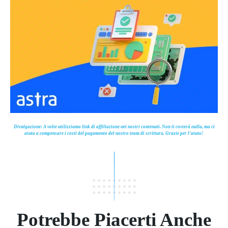
Divulgazione: A volte utilizziamo link di affiliazione nei nostri contenuti. Non ti costerà nulla, ma ci
aiuta a compensare i costi del pagamento del nostro team di scrittura. Grazie per l’aiuto!
Potrebbe Piacerti Anche