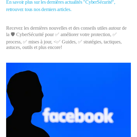
En savoir plus sur les dernières actualités "CyberSécurité",
retrouvez tous nos derniers articles.
Recevez les dernières nouvelles et des conseils utiles autour de
la 🛡️ CyberSécurité pour ✅ améliorer votre protection, ✅
process, ✅ mises à jour, <✅ Guides, ✅ stratégies, tactiques,
astuces, outils et plus encore!