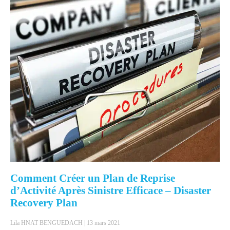
Comment Créer un Plan de Reprise
d’Activité Après Sinistre Efficace – Disaster
Recovery Plan
Lila HNAT BENGUEDACH
13 mars 2021