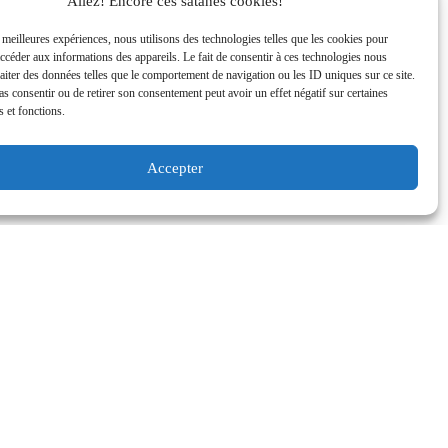
Allez! Encore ces satanés cookies!
s meilleures expériences, nous utilisons des technologies telles que les cookies pour
accéder aux informations des appareils. Le fait de consentir à ces technologies nous
raiter des données telles que le comportement de navigation ou les ID uniques sur ce site.
pas consentir ou de retirer son consentement peut avoir un effet négatif sur certaines
s et fonctions.
Accepter