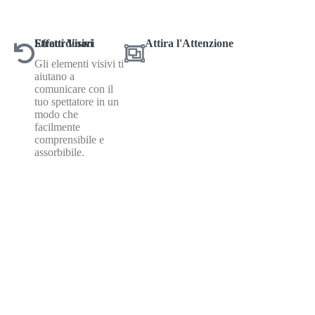
Effetti Visivi Straordinari
Attira l'Attenzione
Gli elementi visivi ti
INIZIA O
aiutano a
comunicare con il
tuo spettatore in un
modo che
facilmente
comprensibile e
assorbibile.