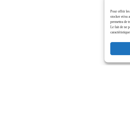
Pour offrir le
stocker et/ou 
permettra de t
RA
Le fait de ne 
caractéristique
Il tuo Sito.
A modo Tuo