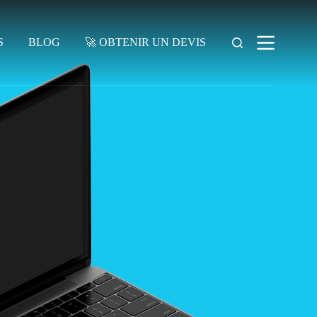
S
BLOG
🚀 OBTENIR UN DEVIS