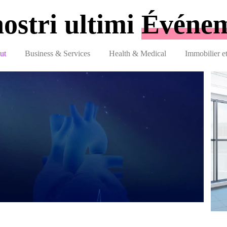
nostri ultimi
Événem
ut
Business & Services
Health & Medical
Immobilier e