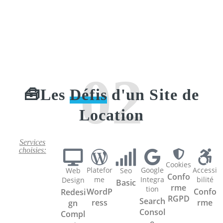
02
🧰Les
Défis
d'un Site de
Location
Services
choisies:
Cookies
Platefor
Google
Accessi
Web
Seo
Confo
me
Integra
bilité
Design
Basic
rme
tion
WordP
Confo
Redesi
RGPD
Search
ress
rme
gn
Consol
Compl
e