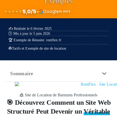
Exemples
5,0/5
Google
•
★★★★★
15 AVIS
✍️ Réalisée le 6 février 2025
🕓 Mis à jour le 5 juin 2026
🏆 Exemple de Réussite: rentflex.fr
👷Tarifs et Exemple de site de location
Sommaire
🎪 Site de Location de Barnums Professionnels
🎯 Découvrez Comment un Site Web
Structuré Peut Devenir un
Véritable