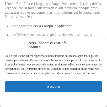
L’offre RentFlex est large : stockage, événementiel, collectivités,
urgence, etc. Il fallait
structurer le site
pour que chaque profil
utilisateur trouve rapidement les informations qui le concernent.
Nous avons créé :
des
pages dédiées à chaque application
,
des
fiches barnums
avec photos, dimensions, usages
typiques,
Allez! Encore ces satanés
cookies!
une mise en avant des
services annexes
(montage,
personnalisation, transport, etc.).
Pour offrir les meilleures expériences, nous utilisons des technologies telles que les
VISITER LE SITE
cookies pour stocker et/ou accéder aux informations des appareils. Le fait de consentir
à ces technologies nous permettra de traiter des données telles que le comportement de
navigation ou les ID uniques sur ce site. Le fait de ne pas consentir ou de retirer son
consentement peut avoir un effet négatif sur certaines caractéristiques et fonctions.
Obtenez un devis gratuit pour votre site de
location
Accepter