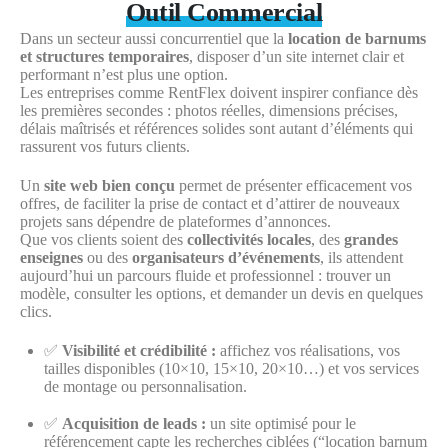
Outil Commercial
Dans un secteur aussi concurrentiel que la
location de barnums
et structures temporaires
, disposer d’un site internet clair et
performant n’est plus une option.
Les entreprises comme RentFlex doivent inspirer confiance dès
les premières secondes : photos réelles, dimensions précises,
délais maîtrisés et références solides sont autant d’éléments qui
rassurent vos futurs clients.
Un
site web bien conçu
permet de présenter efficacement vos
offres, de faciliter la prise de contact et d’attirer de nouveaux
projets sans dépendre de plateformes d’annonces.
Que vos clients soient des
collectivités locales
, des
grandes
enseignes
ou des
organisateurs d’événements
, ils attendent
aujourd’hui un parcours fluide et professionnel : trouver un
modèle, consulter les options, et demander un devis en quelques
clics.
✅
Visibilité et crédibilité :
affichez vos réalisations, vos
tailles disponibles (10×10, 15×10, 20×10…) et vos services
de montage ou personnalisation.
✅
Acquisition de leads :
un site optimisé pour le
référencement capte les recherches ciblées (“location barnum