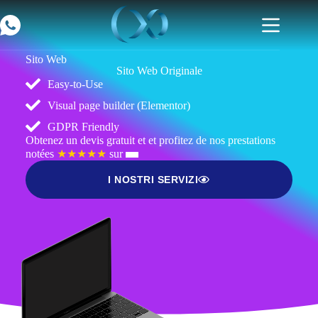
Sito Web
Sito Web Originale
Easy-to-Use
Visual page builder (Elementor)
GDPR Friendly
Obtenez un devis gratuit et et profitez de nos prestations
notées
★★★★★
sur
I NOSTRI SERVIZI