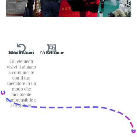
Effetti Visivi Straordinari
Attira l'Attenzione
INIZIA ORA
Gli elementi
visivi ti aiutano
a comunicare
con il tuo
spettatore in un
modo che
facilmente
comprensibile e
assorbibile.