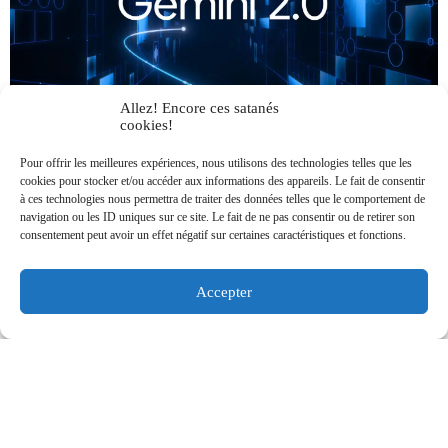
Allez! Encore ces satanés
cookies!
Gemini 2.0: Google redéfinit l’IA avec son modèle
agent révolutionnaire
Pour offrir les meilleures expériences, nous utilisons des technologies telles que les
cookies pour stocker et/ou accéder aux informations des appareils. Le fait de consentir
Lila HNAT BENGUEDACH
16 décembre 2024
à ces technologies nous permettra de traiter des données telles que le comportement de
Google
IA
navigation ou les ID uniques sur ce site. Le fait de ne pas consentir ou de retirer son
consentement peut avoir un effet négatif sur certaines caractéristiques et fonctions.
Google frappe fort une fois de plus avec Gemini 2.0,
son modèle d’intelligence artificielle (IA) conçu pour
l’ère agentive. Cette nouvelle version, disponible
Accepter
pour les ...