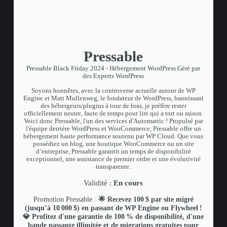
Pressable
Pressable Black Friday 2024 - Hébergement WordPress Géré par
des Experts WordPress
Soyons honnêtes, avec la controverse actuelle autour de WP
Engine et Matt Mullenweg, le fondateur de WordPress, bannissant
des hébergeurs/plugins à tour de bras, je préfère rester
officiellement neutre, faute de temps pour lire qui a tort ou raison.
Voici donc Pressable, l'un des services d'Automattic ! Propulsé par
l'équipe derrière WordPress et WooCommerce, Pressable offre un
hébergement haute performance soutenu par WP Cloud. Que vous
possédiez un blog, une boutique WooCommerce ou un site
d’entreprise, Pressable garantit un temps de disponibilité
exceptionnel, une assistance de premier ordre et une évolutivité
transparente.
Validité :
En cours
Promotion Pressable :
🌟 Recevez 100 $ par site migré
(jusqu’à 10 000 $) en passant de WP Engine ou Flywheel !
💎 Profitez d'une garantie de 100 % de disponibilité, d'une
bande passante illimitée et de migrations gratuites pour