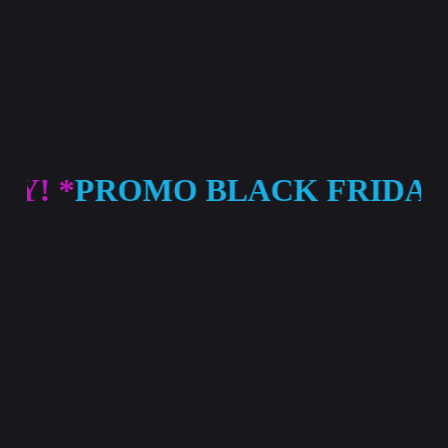
*
PROMO BLACK FRIDAY! *
S