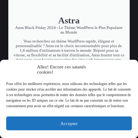
Astra
Astra Black Friday 2024 - Le Thème WordPress le Plus Populaire
au Monde
Vous recherchez un thème WordPress rapide, élégant et
personnalisable ? Astra est le choix incontournable pour plus de
1,6 million d'utilisateurs à travers le monde. Réputé pour sa
vitesse, sa flexibilité et sa facilité d'utilisation, Astra fournit tout ce
dont vous avez besoin pour créer des sites web impressionnants,
avec accès à plus de 170 modèles de démarrage professionnels
Allez! Encore ces satanés
pour commencer rapidement.
cookies!
Validité:
jusqu'au 29 novembre 2024
Pour offrir les meilleures expériences, nous utilisons des technologies telles que les
Promotion Astra:
🌟 Jusqu'à 50 % de réduction sur tous les
cookies pour stocker et/ou accéder aux informations des appareils. Le fait de consentir
plans
à ces technologies nous permettra de traiter des données telles que le comportement de
💎 De plus, obtenez des produits premium d'une valeur de
navigation ou les ID uniques sur ce site. Le fait de ne pas consentir ou de retirer son
958 $+ GRATUITEMENT
consentement peut avoir un effet négatif sur certaines caractéristiques et fonctions.
Code Promo Astra: Appliqué automatiquement, cliquez
!
Accepter
DÉCOUVRIR L'OFFRE À 50%