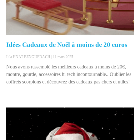
Idées Cadeaux de Noël à moins de 20 euros
Lila HNAT BENGUEDACH
11 mars 2025
Nous avons rassemblé les meilleurs cadeaux à moins de 20€,
montre, gourde, accessoires hi-tech incontournable.. Oublier les
coffrets scorpions et découvrez des cadeaux pas chers et utiles!