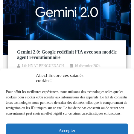
Gemini 2.0: Google redéfinit l’IA avec son modèle
agent révolutionnaire
Lila HNAT BENGUEDACH
16 décembre 2024
Google
IA
Allez! Encore ces satanés
cookies!
Google frappe fort une fois de plus avec Gemini 2.0,
son modèle d’intelligence artificielle (IA) conçu pour
Pour offrir les meilleures expériences, nous utilisons des technologies telles que les
l’ère agentive. Cette nouvelle version, disponible
cookies pour stocker et/ou accéder aux informations des appareils. Le fait de consentir
pour les ...
à ces technologies nous permettra de traiter des données telles que le comportement de
navigation ou les ID uniques sur ce site. Le fait de ne pas consentir ou de retirer son
consentement peut avoir un effet négatif sur certaines caractéristiques et fonctions.
Accepter