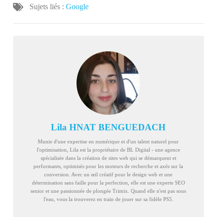
Sujets liés :
Google
Lila HNAT BENGUEDACH
Munie d'une expertise en numérique et d'un talent naturel pour
l'optimisation, Lila est la propriétaire de BL Digital - une agence
spécialisée dans la création de sites web qui se démarquent et
performants, optimisés pour les moteurs de recherche et axés sur la
conversion. Avec un œil créatif pour le design web et une
détermination sans faille pour la perfection, elle est une experte SEO
senior et une passionnée de plongée Trimix. Quand elle n'est pas sous
l'eau, vous la trouverez en train de jouer sur sa fidèle PS5.