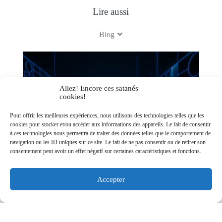
Lire aussi
Blog
Allez! Encore ces satanés
cookies!
Pour offrir les meilleures expériences, nous utilisons des technologies telles que les
cookies pour stocker et/ou accéder aux informations des appareils. Le fait de consentir
à ces technologies nous permettra de traiter des données telles que le comportement de
navigation ou les ID uniques sur ce site. Le fait de ne pas consentir ou de retirer son
consentement peut avoir un effet négatif sur certaines caractéristiques et fonctions.
Gemini 2.0: Google redéfinit l’IA
avec son modèle agent
Accepter
révolutionnaire
Lila HNAT BENGUEDACH
16 décembre
2024
Google
IA