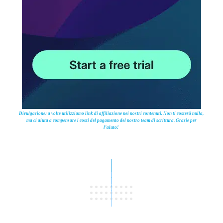
Divulgazione: a volte utilizziamo link di affiliazione nei nostri contenuti. Non ti costerà nulla,
ma ci aiuta a compensare i costi del pagamento del nostro team di scrittura. Grazie per
l’aiuto!