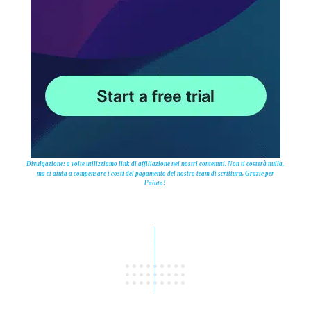
Divulgazione: a volte utilizziamo link di affiliazione nei nostri contenuti. Non ti costerà nulla,
ma ci aiuta a compensare i costi del pagamento del nostro team di scrittura. Grazie per
l’aiuto!