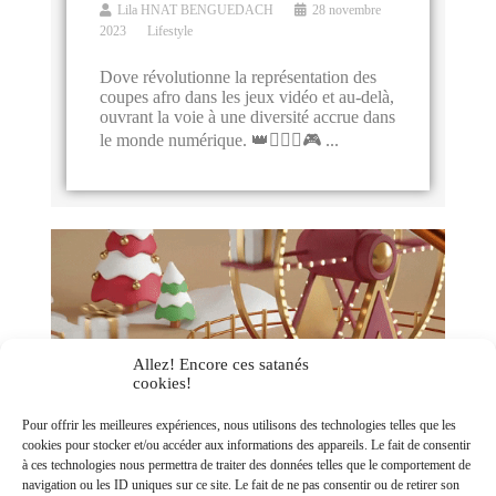
Lila HNAT BENGUEDACH
28 novembre
2023
Lifestyle
Dove révolutionne la représentation des
coupes afro dans les jeux vidéo et au-delà,
ouvrant la voie à une diversité accrue dans
le monde numérique. 👑💇🏾‍♀️🎮 ...
Allez! Encore ces satanés
cookies!
Pour offrir les meilleures expériences, nous utilisons des technologies telles que les
Idées Cadeaux de Noël à moins de
cookies pour stocker et/ou accéder aux informations des appareils. Le fait de consentir
20 euros
à ces technologies nous permettra de traiter des données telles que le comportement de
navigation ou les ID uniques sur ce site. Le fait de ne pas consentir ou de retirer son
Lila HNAT BENGUEDACH
8 décembre