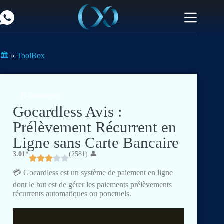
🏛️
»
ToolBox
E-commerce
Gocardless Avis :
Prélèvement Récurrent en
Ligne sans Carte Bancaire
3.01*
(2581) 👤
💳 Gocardless est un système de paiement en ligne
dont le but est de gérer les paiements prélèvements
récurrents automatiques ou ponctuels.