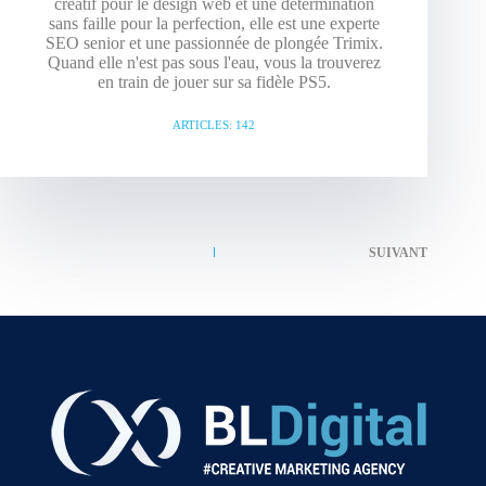
créatif pour le design web et une détermination
sans faille pour la perfection, elle est une experte
SEO senior et une passionnée de plongée Trimix.
Quand elle n'est pas sous l'eau, vous la trouverez
en train de jouer sur sa fidèle PS5.
ARTICLES: 142
SUIVANT