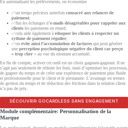
En automatisant les prélèvements, on économise
✅un temps précieux autrefois
consacré aux relances de
paiement
;
✅fini les échanges d’
e-mails désagréables pour rappeler aux
clients
les paiements en retard;
✅cela aide également à
éduquer les clients à respecter un
rythme de paiement régulier
;
✅on
évite ainsi l’accumulation de factures
qui peut générer
une
perception psychologique négative du client car perçu
« trop cher
» au vue du montant accumulé;
En fin de compte, activer cet outil est un choix gagnant-gagnant. Il ne
s’agit pas seulement de réduire les frais, mais d’optimiser les processus,
de gagner du temps et de créer une expérience de paiement plus fluide
et professionnelle pour le client et le prestataire. L’avantage en termes
de gestion du temps et de réduction des frictions dans la relation client
n’a pas de prix.
DÉCOUVRIR GOCARDLESS SANS ENGAGEMENT
Module complémentaire: Personnalisation de la
Marque
Les professionels abonnés au module complémentaire falcutatifs paient