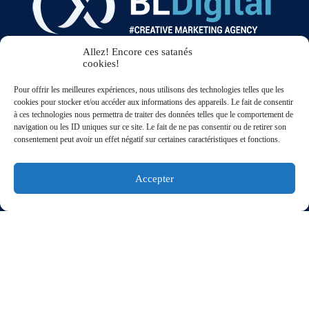
Allez! Encore ces satanés
cookies!
5/5
★★★★★
sur
15 avis
Pour offrir les meilleures expériences, nous utilisons des technologies telles que les
BL DIGITAL
cookies pour stocker et/ou accéder aux informations des appareils. Le fait de consentir
PERPIGNAN - FRANCE
TVA : IT14808421003
à ces technologies nous permettra de traiter des données telles que le comportement de
Email :info@bldigital.it
navigation ou les ID uniques sur ce site. Le fait de ne pas consentir ou de retirer son
Forfait de Site Internet de haute qualité. La solution complète de conception
web. Comprend l'hébergement Web, le site Web, l'optimisation pour les moteurs
consentement peut avoir un effet négatif sur certaines caractéristiques et fonctions.
de recherche et bien plus encore.
Accepter
Développement
Création de sites web
Création de sites e-commerce
Création de sites vitrine
Refont de sites web
Maintenance de sites web