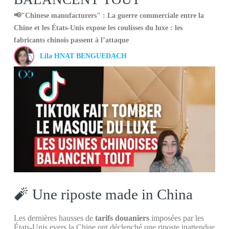
📢"Chinese manufacturers" : La guerre commerciale entre la
Chine et les États-Unis expose les coulisses du luxe : les
fabricants chinois passent à l’attaque
Lila HNAT BENGUEDACH
🧨 Une riposte made in China
Les dernières hausses de
tarifs douaniers
imposées par les
États-Unis evers la Chine ont déclenché une riposte inattendue