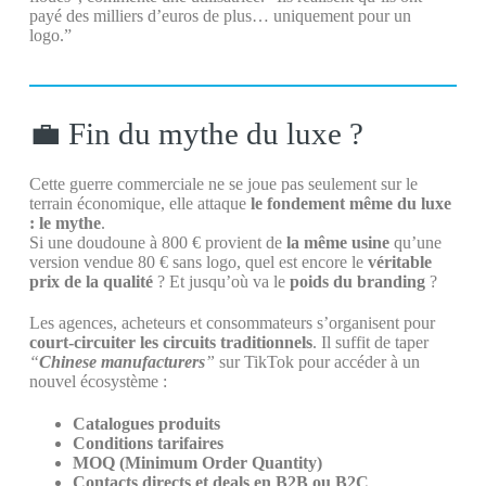
payé des milliers d’euros de plus… uniquement pour un
logo.”
💼 Fin du mythe du luxe ?
Cette guerre commerciale ne se joue pas seulement sur le
terrain économique, elle attaque
le fondement même du luxe
: le mythe
.
Si une doudoune à 800 € provient de
la même usine
qu’une
version vendue 80 € sans logo, quel est encore le
véritable
prix de la qualité
? Et jusqu’où va le
poids du branding
?
Les agences, acheteurs et consommateurs s’organisent pour
court-circuiter les circuits traditionnels
. Il suffit de taper
“
Chinese manufacturers
”
sur TikTok pour accéder à un
nouvel écosystème :
Catalogues produits
Conditions tarifaires
MOQ (Minimum Order Quantity)
Contacts directs et deals en B2B ou B2C