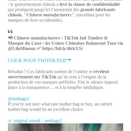
: le gouvernement chinois a
levé la clause de confidentialité
qui protégeait jusqu’ici l’anonymat des
grands fabricants
chinois
,
“
Chinese manufacturers
”
, travaillant pour les
marques de luxe occidentales.
📢 Chinese manufacturers : TikTok fait Tomber le
Masque du Luxe : les Usines Chinoises Balancent Tout via
@LilaMiaouu ✅ https://bit.ly/4lrkXSi
CLICK POUR TWITER/XER
Résultat ? Ces fabricants sortent de l’ombre et
révèlent
ouvertement sur TikTok
qu’ils sont à l’origine de la
production de vos marques préférées. Fini le silence imposé,
place à la transparence… et à la tempête médiatique.
@senbags2
If you’re not sure what rare leather bag to buy, an ostrich
leather bag would be an excellent choice.
♬ original sound – senbags2