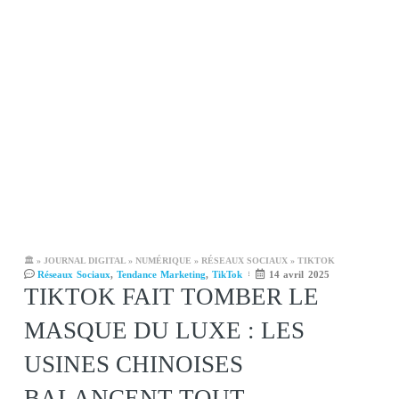
🏛️
»
JOURNAL DIGITAL
»
NUMÉRIQUE
»
RÉSEAUX SOCIAUX
»
TIKTOK
Réseaux Sociaux
,
Tendance Marketing
,
TikTok
14 avril 2025
TIKTOK FAIT TOMBER LE
MASQUE DU LUXE : LES
USINES CHINOISES
BALANCENT TOUT