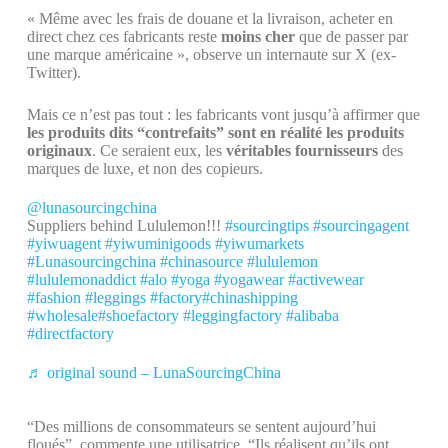
« Même avec les frais de douane et la livraison, acheter en
direct chez ces fabricants reste
moins cher
que de passer par
une marque américaine », observe un internaute sur X (ex-
Twitter).
Mais ce n’est pas tout : les fabricants vont jusqu’à affirmer que
les produits dits “contrefaits” sont en réalité les produits
originaux
. Ce seraient eux, les
véritables fournisseurs
des
marques de luxe, et non des copieurs.
@lunasourcingchina
Suppliers behind Lululemon!!!
#sourcingtips
#sourcingagent
#yiwuagent
#yiwuminigoods
#yiwumarkets
#Lunasourcingchina
#chinasource
#lululemon
#lululemonaddict
#alo
#yoga
#yogawear
#activewear
#fashion
#leggings
#factory
#chinashipping
#wholesale
#shoefactory
#leggingfactory
#alibaba
#directfactory
♬ original sound – LunaSourcingChina
“Des millions de consommateurs se sentent aujourd’hui
floués”, commente une utilisatrice. “Ils réalisent qu’ils ont